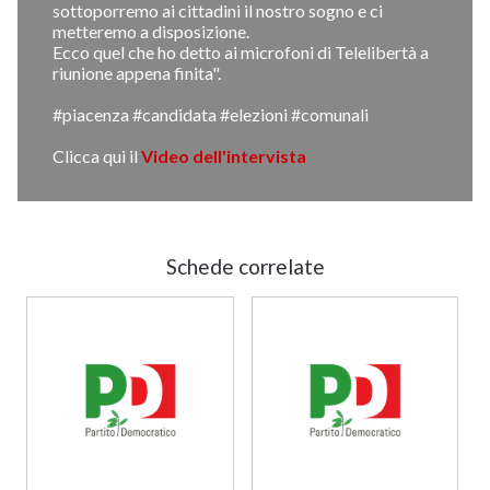
sottoporremo ai cittadini il nostro sogno e ci
metteremo a disposizione.
Ecco quel che ho detto ai microfoni di Telelibertà a
riunione appena finita".
#piacenza #candidata #elezioni #comunali
Clicca qui il
Video dell'intervista
Schede correlate