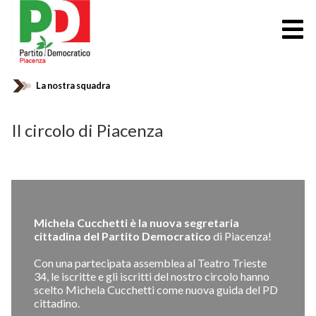
La nostra squadra
Il circolo di Piacenza
Michela Cucchetti è la nuova segretaria
cittadina del Partito Democratico
di Piacenza!
Con una partecipata assemblea al Teatro Trieste
34, le iscritte e gli iscritti del nostro circolo hanno
scelto Michela Cucchetti come nuova guida del PD
cittadino.