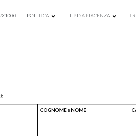
2X1000
POLITICA
IL PD A PIACENZA
TR
i:
COGNOME e NOME
C